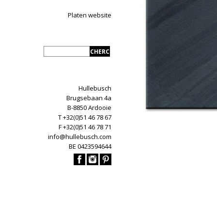
Platen website
Hullebusch
Brugsebaan 4a
B-8850 Ardooie
T +32(0)51 46 78 67
F +32(0)51 46 78 71
info@hullebusch.com
BE 0423594644