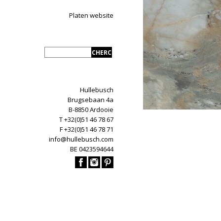
Platen website
Hullebusch
Brugsebaan 4a
B-8850 Ardooie
T +32(0)51 46 78 67
F +32(0)51 46 78 71
info@hullebusch.com
BE 0423594644