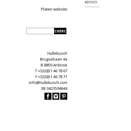
ADOUCI
Platen website
Hullebusch
Brugsebaan 4a
B-8850 Ardooie
T +32(0)51 46 78 67
F +32(0)51 46 78 71
info@hullebusch.com
BE 0423594644