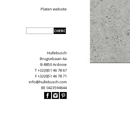
Platen website
Hullebusch
Brugsebaan 4a
B-8850 Ardooie
T +32(0)51 46 78 67
F +32(0)51 46 78 71
info@hullebusch.com
BE 0423594644