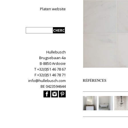
Platen website
Hullebusch
Brugsebaan 4a
B-8850 Ardooie
T +32(0)51 46 78 67
F +32(0)51 46 78 71
RÉFÉRENCES
info@hullebusch.com
BE 0423594644