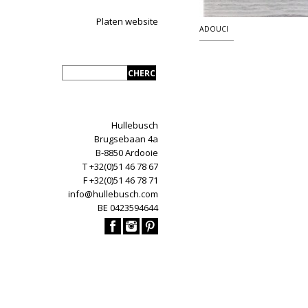
Platen website
ADOUCI
Hullebusch
Brugsebaan 4a
B-8850 Ardooie
T +32(0)51 46 78 67
F +32(0)51 46 78 71
info@hullebusch.com
BE 0423594644