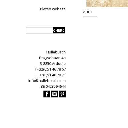
Platen website
VIEILLI
Hullebusch
Brugsebaan 4a
B-8850 Ardooie
T +32(0)51 46 78 67
F +32(0)51 46 78 71
info@hullebusch.com
BE 0423594644