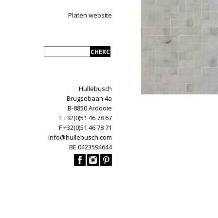
Platen website
Hullebusch
Brugsebaan 4a
B-8850 Ardooie
T +32(0)51 46 78 67
F +32(0)51 46 78 71
info@hullebusch.com
BE 0423594644