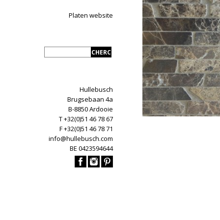
Platen website
Hullebusch
Brugsebaan 4a
B-8850 Ardooie
T +32(0)51 46 78 67
F +32(0)51 46 78 71
info@hullebusch.com
BE 0423594644