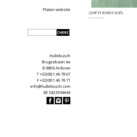
Platen website
CLIVÉ ET BORDS SCIÉS
Hullebusch
Brugsebaan 4a
B-8850 Ardooie
T +32(0)51 46 78 67
F +32(0)51 46 78 71
info@hullebusch.com
BE 0423594644