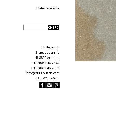
Platen website
Hullebusch
Brugsebaan 4a
B-8850 Ardooie
T +32(0)51 46 78 67
F +32(0)51 46 78 71
info@hullebusch.com
BE 0423594644