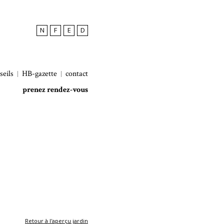
N
F
E
D
seils
HB-gazette
contact
prenez rendez-vous
Retour à l'aperçu jardin