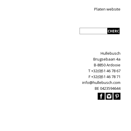
Platen website
Hullebusch
Brugsebaan 4a
B-8850 Ardooie
T +32(0)51 46 78 67
F +32(0)51 46 78 71
info@hullebusch.com
BE 0423594644