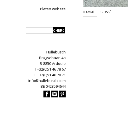
Platen website
FLAMMÉ ET BROSSÉ
Hullebusch
Brugsebaan 4a
B-8850 Ardooie
T +32(0)51 46 78 67
F +32(0)51 46 78 71
info@hullebusch.com
BE 0423594644