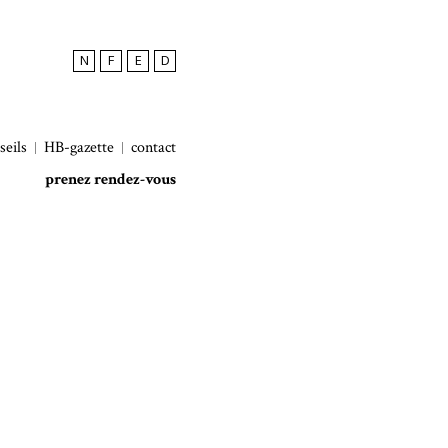
N
F
E
D
seils
HB-gazette
contact
prenez rendez-vous