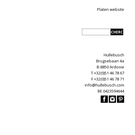
Platen website
Hullebusch
Brugsebaan 4a
B-8850 Ardooie
T +32(0)51 46 78 67
F +32(0)51 46 78 71
info@hullebusch.com
BE 0423594644