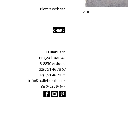
Platen website
VIEILLI
Hullebusch
Brugsebaan 4a
B-8850 Ardooie
T +32(0)51 46 78 67
F +32(0)51 46 78 71
info@hullebusch.com
BE 0423594644