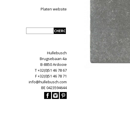
Platen website
Hullebusch
Brugsebaan 4a
B-8850 Ardooie
T +32(0)51 46 78 67
F +32(0)51 46 78 71
info@hullebusch.com
BE 0423594644