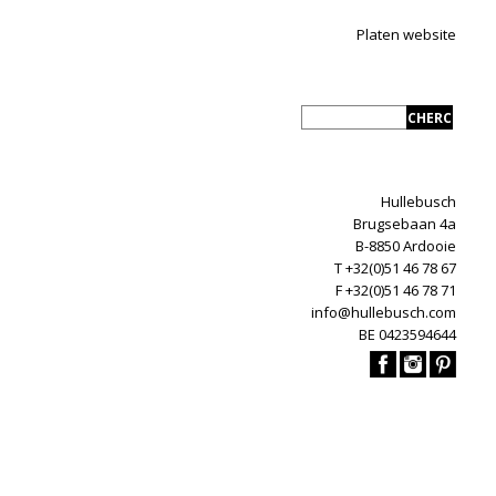
Platen website
Hullebusch
Brugsebaan 4a
B-8850 Ardooie
T +32(0)51 46 78 67
F +32(0)51 46 78 71
info@hullebusch.com
BE 0423594644