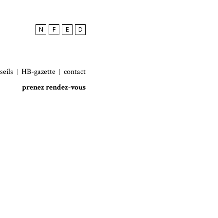
N
F
E
D
seils
HB-gazette
contact
prenez rendez-vous