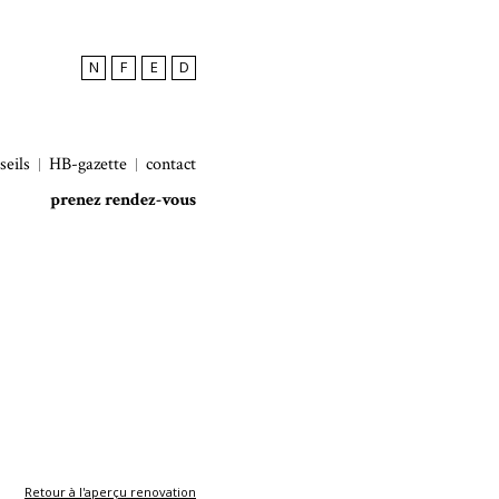
N
F
E
D
seils
HB-gazette
contact
prenez rendez-vous
Retour à l'aperçu renovation