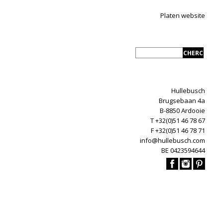
Platen website
Hullebusch
Brugsebaan 4a
B-8850 Ardooie
T +32(0)51 46 78 67
F +32(0)51 46 78 71
info@hullebusch.com
BE 0423594644