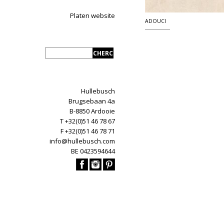
Platen website
ADOUCI
Hullebusch
Brugsebaan 4a
B-8850 Ardooie
T +32(0)51 46 78 67
F +32(0)51 46 78 71
info@hullebusch.com
BE 0423594644