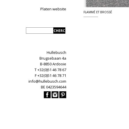
Platen website
FLAMMÉ ET BROSSÉ
Hullebusch
Brugsebaan 4a
B-8850 Ardooie
T +32(0)51 46 78 67
F +32(0)51 46 78 71
info@hullebusch.com
BE 0423594644