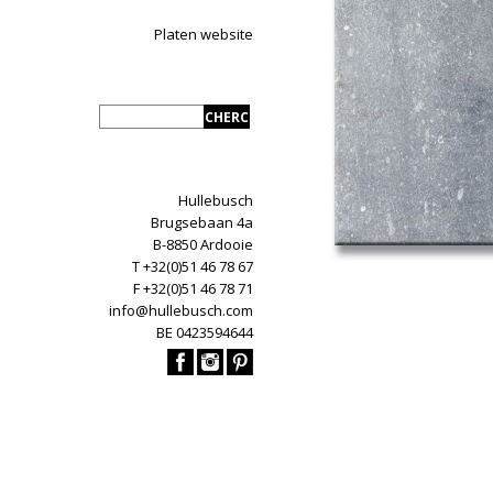
Platen website
Hullebusch
Brugsebaan 4a
B-8850 Ardooie
T +32(0)51 46 78 67
F +32(0)51 46 78 71
info@hullebusch.com
BE 0423594644