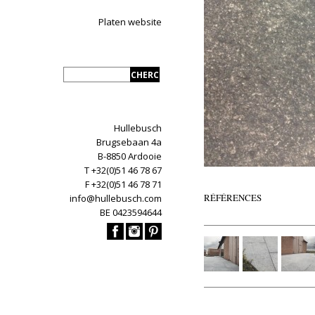
Platen website
Hullebusch
Brugsebaan 4a
B-8850 Ardooie
T +32(0)51 46 78 67
F +32(0)51 46 78 71
RÉFÉRENCES
info@hullebusch.com
BE 0423594644