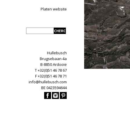
Platen website
Hullebusch
Brugsebaan 4a
B-8850 Ardooie
T +32(0)51 46 78 67
F +32(0)51 46 78 71
info@hullebusch.com
BE 0423594644