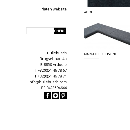
Platen website
ADOUCI
Hullebusch
MARGELLE DE PISCINE
Brugsebaan 4a
B-8850 Ardooie
T +32(0)51 46 78 67
F +32(0)51 46 78 71
info@hullebusch.com
BE 0423594644