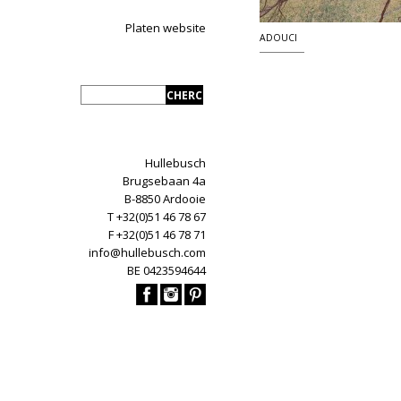
Platen website
ADOUCI
Hullebusch
Brugsebaan 4a
B-8850 Ardooie
T +32(0)51 46 78 67
F +32(0)51 46 78 71
info@hullebusch.com
BE 0423594644