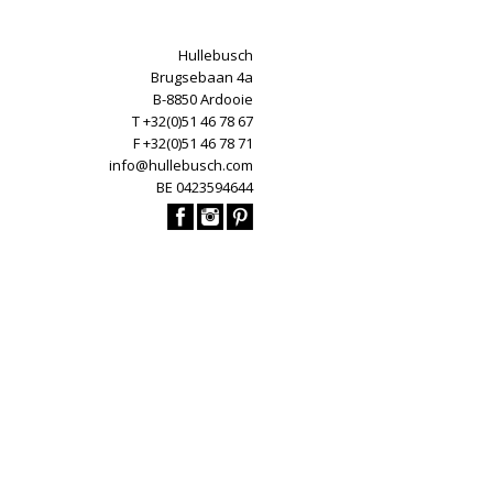
Hullebusch
Brugsebaan 4a
B-8850 Ardooie
T +32(0)51 46 78 67
F +32(0)51 46 78 71
info@hullebusch.com
BE 0423594644