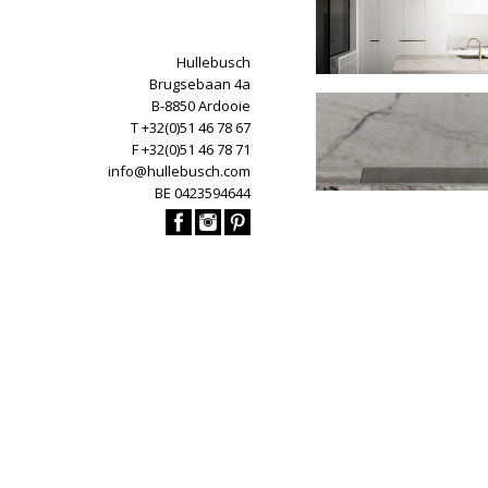
Hullebusch
Brugsebaan 4a
B-8850 Ardooie
T +32(0)51 46 78 67
F +32(0)51 46 78 71
info@hullebusch.com
BE 0423594644