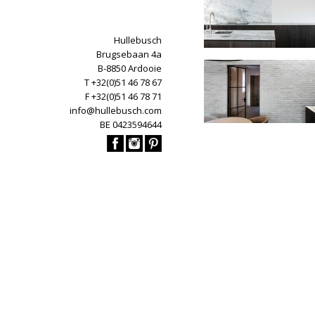
Hullebusch
Brugsebaan 4a
B-8850 Ardooie
T +32(0)51 46 78 67
F +32(0)51 46 78 71
info@hullebusch.com
BE 0423594644